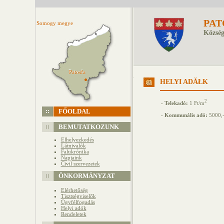
PAT
Somogy megye
Község
Patosfa
Patosfa
HELYI ADĂŁK
2
-
Telekadó:
1 Ft/m
FŐOLDAL
-
Kommunális adó:
5000,-
BEMUTATKOZUNK
Elhelyezkedés
Látnivalók
Falukrónika
Napjaink
Civil szervezetek
ÖNKORMÁNYZAT
Elérhetőség
Tisztségviselők
Ügyfélfogadás
Helyi adók
Rendeletek