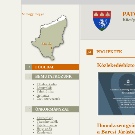
PAT
Somogy megye
Község
Patosfa
Patosfa
PROJEKTEK
Közlekedésbizto
FŐOLDAL
BEMUTATKOZUNK
Elhelyezkedés
Látnivalók
Falukrónika
Napjaink
Civil szervezetek
ÖNKORMÁNYZAT
Elérhetőség
Tisztségviselők
Homokszentgyörg
Ügyfélfogadás
Helyi adók
a Barcsi Járásb
Rendeletek