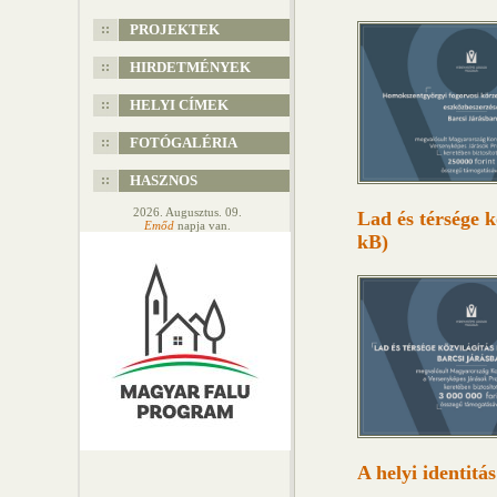
PROJEKTEK
HIRDETMÉNYEK
HELYI CÍMEK
FOTÓGALÉRIA
HASZNOS
2026. Augusztus. 09.
Lad és térsége k
Emőd
napja van.
kB)
A helyi identitá