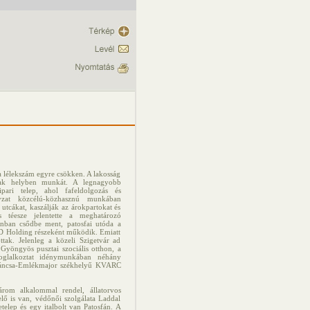
a lélekszám egyre csökken. A lakosság
lnak helyben munkát. A legnagyobb
pari telep, ahol fafeldolgozás és
yzat közcélú-közhasznú munkában
 utcákat, kaszálják az árokpartokat és
s téesze jelentette a meghatározó
nban csődbe ment, patosfai utóda a
D Holding részeként működik. Emiatt
tak. Jelenleg a közeli Szigetvár ad
Gyöngyös pusztai szociális otthon, a
oglalkoztat idénymunkában néhány
lmáncsa-Emlékmajor székhelyű KVARC
árom alkalommal rendel, állatorvos
lő is van, védőnői szolgálata Laddal
elep és egy italbolt van Patosfán. A