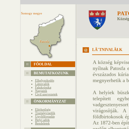
PAT
Somogy megye
Község
Patosfa
Patosfa
LĂˇTNIVALĂŁK
A község képvise
FŐOLDAL
nyílnak Patosfa e
BEMUTATKOZUNK
évszázados kúria
megnyerhetik a be
Elhelyezkedés
Látnivalók
Falukrónika
Napjaink
A helyiek büszk
Civil szervezetek
telepített egy
ÖNKORMÁNYZAT
vadgesztenyeso
Elérhetőség
virágosítják. 
Tisztségviselők
földbirtokosok é
Ügyfélfogadás
Helyi adók
Az 1872-ben építe
Rendeletek
ezelőtt elbontottá