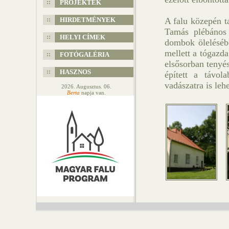
PROJEKTEK
HIRDETMÉNYEK
A falu közepén t
Tamás plébános 
HELYI CÍMEK
dombok ölelésébe
mellett a tógazd
FOTÓGALÉRIA
elsősorban tenyé
HASZNOS
épített a távol
vadászatra is leh
2026. Augusztus. 06.
Berta
napja van.