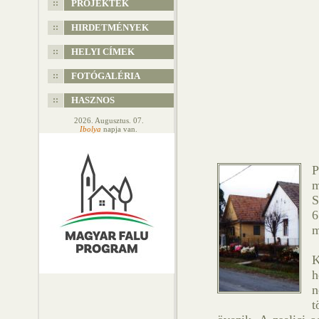
PROJEKTEK
HIRDETMÉNYEK
HELYI CÍMEK
FOTÓGALÉRIA
HASZNOS
2026. Augusztus. 07.
Ibolya
napja van.
P
m
S
6
m
K
h
n
t