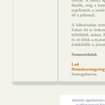
övezik. A zselici 
díszlik, míg a hom
seprőzanót, a szede
tél a jellemző.
A háborítatlan term
Sokan fel is fedez
külföldiek száma. F
és itt töltik a nya
érdeklődők is jelen
Szomszédaink
Lad
Homokszentgyörg
Somogyhatvan