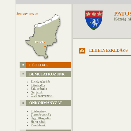
PATO
Somogy megye
Község hi
Patosfa
Patosfa
ELHELYEZKEDĂ©S
FŐOLDAL
BEMUTATKOZUNK
Elhelyezkedés
Látnivalók
Falukrónika
Napjaink
Civil szervezetek
ÖNKORMÁNYZAT
Elérhetőség
Tisztségviselők
Ügyfélfogadás
Helyi adók
Rendeletek