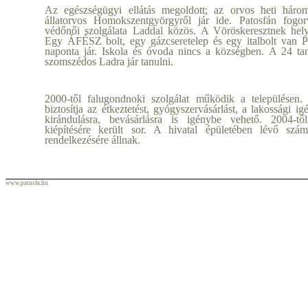
Az egészségügyi ellátás megoldott; az orvos heti háro
állatorvos Homokszentgyörgyről jár ide. Patosfán fogor
védőnői szolgálata Laddal közös. A Vöröskeresztnek hely
Egy ÁFÉSZ bolt, egy gázcseretelep és egy italbolt van P
naponta jár. Iskola és óvoda nincs a községben. A 24 ta
szomszédos Ladra jár tanulni.
2000-től falugondnoki szolgálat működik a településen
biztosítja az étkeztetést, gyógyszervásárlást, a lakossági 
kirándulásra, bevásárlásra is igénybe vehető. 2004-től
kiépítésére került sor. A hivatal épületében lévő szá
rendelkezésére állnak.
www.patosfa.hu