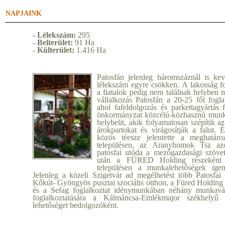
NAPJAINK
- Lélekszám:
295
-
Belterület:
91 Ha
-
Külterület:
1.416 Ha
Patosfán jelenleg háromszáznál is ke
lélekszám egyre csökken. A lakosság f
a fiatalok pedig nem találnak helyben
vállalkozás Patosfán a 20-25 főt foglal
ahol fafeldolgozás és parkettagyártás 
önkormányzat közcélú-közhasznú munká
helybelit, akik folyamatosan szépítik az
árokpartokat és virágosítják a falut. 
közös téesze jelentette a meghatár
településen, az Aranyhomok Tsz az
patosfai utóda a mezőgazdasági szövet
után a FÜRED Holding részeként 
településen a munkalehetőségek igen
Jelenleg a közeli Szigetvár ad megélhetést több Patosfai
Kőkút- Gyöngyös pusztai szociális otthon, a Füred Holding
és a Sefag foglalkoztat idénymunkában néhány munkavá
foglalkoztatására a Kálmáncsa-Emlékmajor székhel
lehetőséget bedolgozóként.